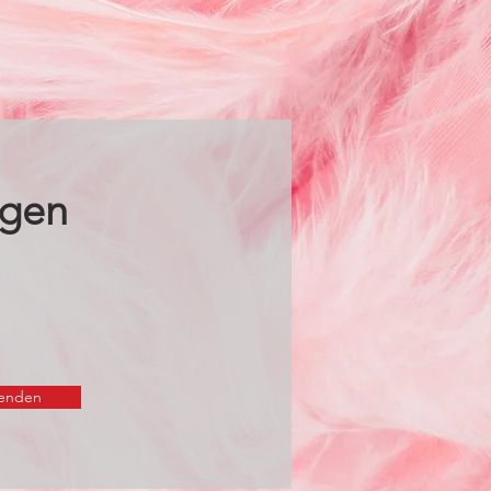
agen
enden