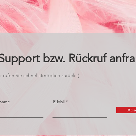
 Support bzw. Rückruf anfr
r rufen Sie schnellstmöglich zurück:-)
name
E-Mail
Abs