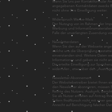
Wenn Sie uns per Kontaktformular An
angegebenen Kontaktdaten zwecks Bea
nicht ohne Ihre Einwilligung weiter.
Widerspruch Werbe-Mails
Der Nutzung von im Rahmen der Impre
Werbung und Informationsmaterialien w
Falle der unverlangten Zusendung vo
Newsletterdaten
Wenn Sie den auf der Webseite angeb
welche uns die Überprüfung gestatte
einverstanden sind. Weitere Daten we
Informationen und geben sie nicht an 
Die erteilte Einwilligung zur Speich
widerrufen , etwa über den „Austrage
Newsletter-Abonnement
Der Websitebetreiber bietet Ihnen ei
den Newsletter abonnieren, müssen S
Rechte des Nutzers: Auskunft, Beric
Sie als Nutzer erhalten auf Antrag I
Sofern Ihr Wunsch nicht mit einer ges
Anrecht auf Berichtigung falscher D