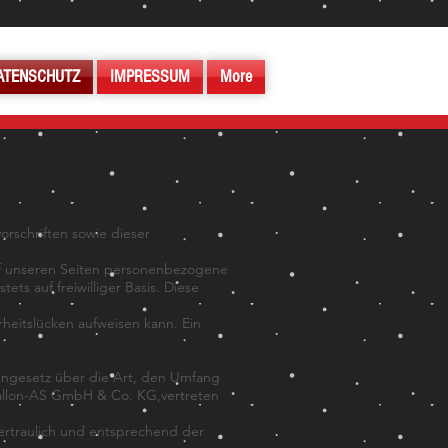
ATENSCHUTZ
IMPRESSUM
More
rschriften sowie dieser
uf unseren Seiten personenbezogene
ts auf freiwilliger Basis. Diese
rheitslücken aufweisen kann. Ein
engesetz über die Art, den Umfang
llon-AS GmbH & Co. KG,vertreten
rtraulich und entsprechend der