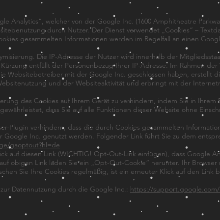
le Analytics“, welcher von der Google Inc. (1600 Amphitheatre Parkw
sitebenutzung durch Nutzer. Der Dienst verwendet „Cookies“ – Textda
ookies gesammelten Informationen werden im Regelfall an einen Goog
nymisierung. Die IP-Adresse der Nutzer wird innerhalb der Mitgliedsst
 Kürzung entfällt der Personenbezug Ihrer IP-Adresse. Im Rahmen der
e Websitebetreiber mit der Google Inc. geschlossen haben, erstellt d
ebsitenutzung und der Websiteaktivität und erbringt mit der Intern
herung des Cookies auf Ihrem Gerät zu verhindern, indem Sie in Ihre
t gewährleistet, dass Sie auf alle Funktionen dieser Website ohne Ein
er-Plugin verhindern, dass die durch Cookies gesammelten Informatione
r Google Inc. genutzt werden. Folgender Link führt Sie zu dem entsp
age/gaoptout?hl=de
lick auf diesen Link (WICHTIG! Opt-Out-Link einfügen), dass Google An
k auf obigen Link laden Sie ein „Opt-Out-Cookie“ herunter. Ihr Browse
öschen Sie Ihre Cookies regelmäßig, ist ein erneuter Klick auf den Lin
n zur Datennutzung durch die Google Inc.:
https://support.google.com/