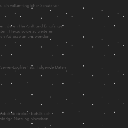
 Ein vollumfänglicher Schutz vor
aten, deren Herkunft und Empfänger
ten. Hierzu sowie zu weiteren
nen Adresse an uns wenden.
„Server-Logfiles“ ab. Folgende Daten
ebsitebetreiber behält sich
tswidrige Nutzung hinweisen.