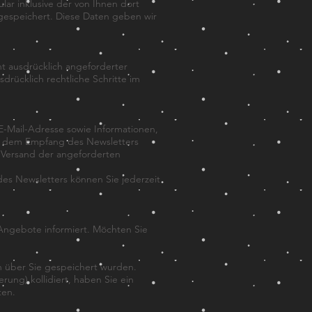
r inklusive der von Ihnen dort
gespeichert. Diese Daten geben wir
t ausdrücklich angeforderter
drücklich rechtliche Schritte im
-Mail-Adresse sowie Informationen,
it dem Empfang des Newsletters
n Versand der angeforderten
des Newsletters können Sie jederzeit
 Angebote informiert. Möchten Sie
n über Sie gespeichert wurden.
rung) kollidiert, haben Sie ein
ten.