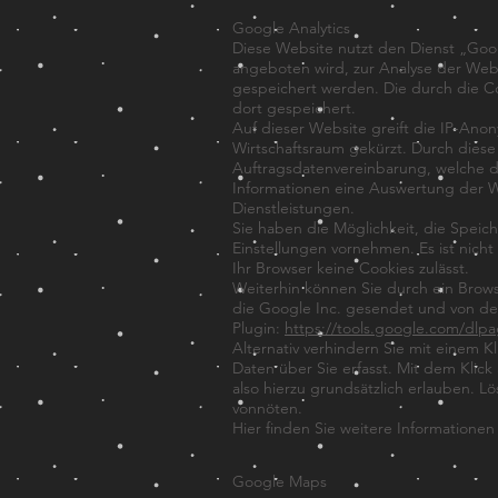
Google Analytics
Diese Website nutzt den Dienst „Goog
angeboten wird, zur Analyse der Web
gespeichert werden. Die durch die C
dort gespeichert.
Auf dieser Website greift die IP-Ano
Wirtschaftsraum gekürzt. Durch diese
Auftragsdatenvereinbarung, welche di
Informationen eine Auswertung der W
Dienstleistungen.
Sie haben die Möglichkeit, die Speic
Einstellungen vornehmen. Es ist nich
Ihr Browser keine Cookies zulässt.
Weiterhin können Sie durch ein Brows
die Google Inc. gesendet und von de
Plugin:
https://tools.google.com/dlp
Alternativ verhindern Sie mit einem K
Daten über Sie erfasst. Mit dem Klic
also hierzu grundsätzlich erlauben. L
vonnöten.
Hier finden Sie weitere Informatione
Google Maps