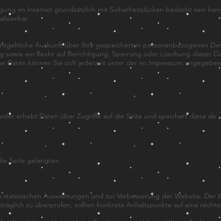
ung im Internet grundsätzlich mit Sicherheitslücken bedacht sein kann.
lisierbar.
nentgeltliche Auskunft über Ihre gespeicherten personenbezogenen D
 sowie ein Recht auf Berichtigung, Sperrung oder Löschung dieser Da
Daten können Sie sich jederzeit unter der im Impressum angegebe
ider erhebt Daten über Zugriffe auf die Seite und speichert diese als 
e
die Seite gelangten
h statistischen Auswertungen und zur Verbesserung der Website. Der W
achträglich zu überprüfen, sollten konkrete Anhaltspunkte auf eine rech