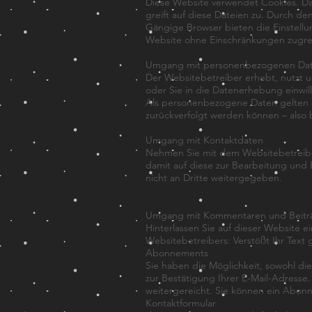
Diese Website verwendet Cookies. Dab
greift auf diese Dateien zu. Durch de
Gängige Browser bieten die Einstellung
Website ohne Einschränkungen zugre
Umgang mit personenbezogenen Da
Der Websitebetreiber erhebt, nutzt 
oder Sie in die Datenerhebung einwill
Als personenbezogene Daten gelten s
zurückverfolgt werden können – also 
Umgang mit Kontaktdaten
Nehmen Sie mit dem Websitebetreibe
damit auf diese zur Bearbeitung und
nicht an Dritte weitergegeben.
Umgang mit Kommentaren und Beitr
Hinterlassen Sie auf dieser Website e
Websitebetreibers: Verstößt Ihr Text
Abonnements
Sie haben die Möglichkeit, sowohl di
zur Bestätigung Ihrer E-Mail-Adress
weitergereicht. Sie können ein Abonn
Kontaktformular