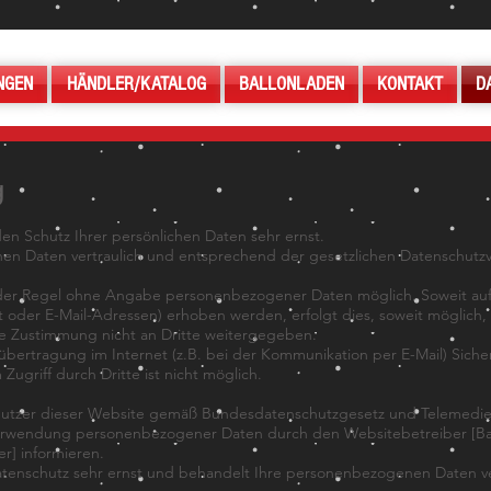
NGEN
HÄNDLER/KATALOG
BALLONLADEN
KONTAKT
D
g
en Schutz Ihrer persönlichen Daten sehr ernst.
n Daten vertraulich und entsprechend der gesetzlichen Datenschutzvo
n der Regel ohne Angabe personenbezogener Daten möglich. Soweit a
oder E-Mail-Adressen) erhoben werden, erfolgt dies, soweit möglich, ste
e Zustimmung nicht an Dritte weitergegeben.
übertragung im Internet (z.B. bei der Kommunikation per E-Mail) Siche
ugriff durch Dritte ist nicht möglich.
 Nutzer dieser Website gemäß Bundesdatenschutzgesetz und Telemedi
rwendung personenbezogener Daten durch den Websitebetreiber [Ba
r] informieren.
tenschutz sehr ernst und behandelt Ihre personenbezogenen Daten ve