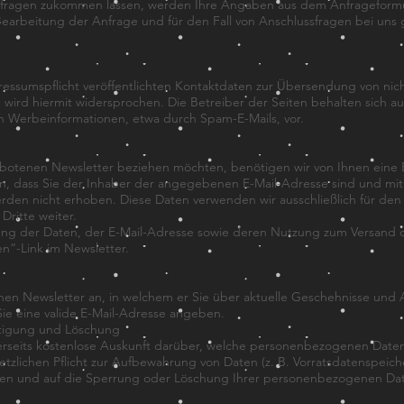
fragen zukommen lassen, werden Ihre Angaben aus dem Anfrageformula
rbeitung der Anfrage und für den Fall von Anschlussfragen bei uns 
ssumspflicht veröffentlichten Kontaktdaten zur Übersendung von nich
ird hiermit widersprochen. Die Betreiber der Seiten behalten sich aus
n Werbeinformationen, etwa durch Spam-E-Mails, vor.
otenen Newsletter beziehen möchten, benötigen wir von Ihnen eine E
n, dass Sie der Inhaber der angegebenen E-Mail-Adresse sind und m
rden nicht erhoben. Diese Daten verwenden wir ausschließlich für de
Dritte weiter.
erung der Daten, der E-Mail-Adresse sowie deren Nutzung zum Versand 
n“-Link im Newsletter.
nen Newsletter an, in welchem er Sie über aktuelle Geschehnisse und
ie eine valide E-Mail-Adresse angeben.
htigung und Löschung
hrerseits kostenlose Auskunft darüber, welche personenbezogenen Date
etzlichen Pflicht zur Aufbewahrung von Daten (z. B. Vorratsdatenspeiche
aten und auf die Sperrung oder Löschung Ihrer personenbezogenen Da