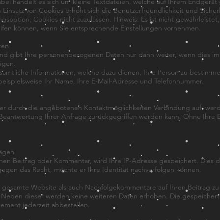
ei handelt es sich um kleine Textdateien, welche auf Ihrem Endgerät
n Einsatz von Cookies erhöht sich die Benutzerfreundlichkeit und Sicher
soption, Cookies nicht zuzulassen. Hinweis: Es ist nicht gewährleistet,
ifen können, wenn Sie entsprechende Einstellungen vornehmen.
ten
und gibt Ihre personenbezogenen Daten nur dann weiter, wenn dies im 
igen.
ämtliche Informationen, welche dazu dienen, Ihre Person zu bestimm
beispielsweise Ihr Name, Ihre E-Mail-Adresse und Telefonnummer.
r durch die angebotenen Kontaktmöglichkeiten Verbindung auf, werd
 Beantwortung Ihrer Anfrage zurückgegriffen werden kann. Ohne Ihre 
ägen
inen Beitrag oder Kommentar, wird Ihre IP-Adresse gespeichert. Dies d
 gegen das Recht, möchte er Ihre Identität nachverfolgen können.
e gesamte Website als auch Nachfolgekommentare auf Ihren Beitrag zu 
e. Neben dieser werden keine weiteren Daten erhoben. Die gespeichert
ement jederzeit abbestellen.