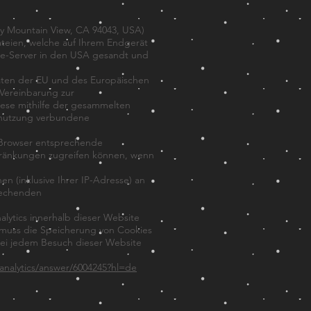
ay Mountain View, CA 94043, USA)
teien, welche auf Ihrem Endgerät
le-Server in den USA gesandt und
aaten der EU und des Europäischen
 Vereinbarung zur
iese mithilfe der gesammelten
etnutzung verbundene
m Browser entsprechende
schränkungen zugreifen können, wenn
n (inklusive Ihrer IP-Adresse) an
rechenden
alytics innerhalb dieser Website
r muss die Speicherung von Cookies
k bei jedem Besuch dieser Website
analytics/answer/6004245?hl=de