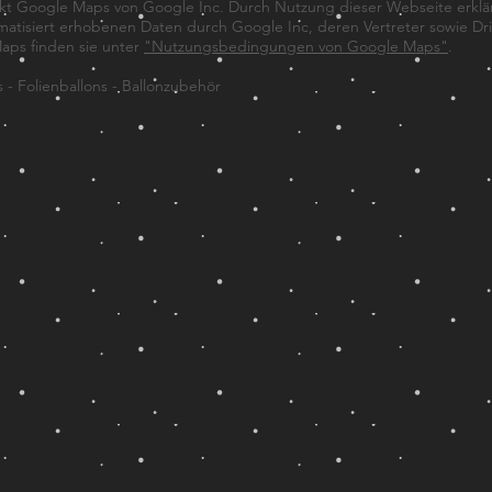
t Google Maps von Google Inc. Durch Nutzung dieser Webseite erkläre
tisiert erhobenen Daten durch Google Inc, deren Vertreter sowie Drit
ps finden sie unter
"Nutzungsbedingungen von Google Maps"
.
s - Folienballons - Ballonzubehör