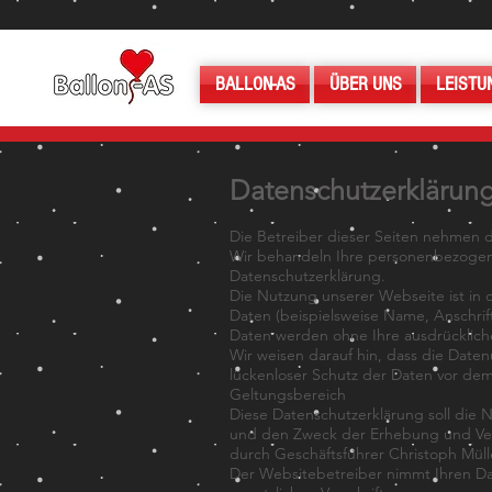
BALLON-AS
ÜBER UNS
LEISTU
Datenschutzerklärun
Die Betreiber dieser Seiten nehmen d
Wir behandeln Ihre personenbezogene
Datenschutzerklärung.
Die Nutzung unserer Webseite ist i
Daten (beispielsweise Name, Anschrift 
Daten werden ohne Ihre ausdrücklich
Wir weisen darauf hin, dass die Daten
lückenloser Schutz der Daten vor dem Z
Geltungsbereich
Diese Datenschutzerklärung soll die
und den Zweck der Erhebung und Ve
durch Geschäftsführer Christoph Mülle
Der Websitebetreiber nimmt Ihren Da