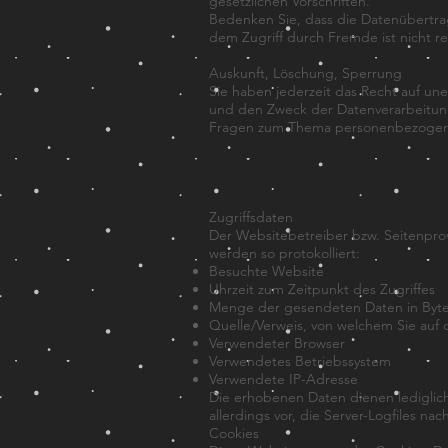
gesetzlichen Vorschriften.
Bedenken Sie, dass die Datenübertrag
dem Zugriff durch Fremde ist nicht rea
Auskunft, Löschung, Sperrung
Sie haben jederzeit das Recht auf u
und den Zweck der Datenverarbeitung
Fragen zum Thema personenbezogene 
Zugriffsdaten
Der Websitebetreiber bzw. Seitenprov
werden so protokolliert:
Besuchte Website
Uhrzeit zum Zeitpunkt des Zugriffes
Menge der gesendeten Daten in Byt
Quelle/Verweis, von welchem Sie auf 
Verwendeter Browser
Verwendetes Betriebssystem
Verwendete IP-Adresse
Die erhobenen Daten dienen lediglic
allerdings vor, die Server-Logfiles n
Cookies