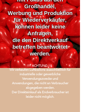
Großhandel,
Werbung und Produktion
für Wiederverkäufer,
können leider keine
Anfragen,
die den Direktverkauf
betreffen beantwortet
werden.
!!! ACHTUNG !!!
Wir verkaufen Luftballons ausschließlich für
industrielle oder gewerbliche
Verwendungszwecke und
Anwendungen, die nicht an Verbraucher
abgegeben werden.
Der Direkteinkauf als Endverbraucher ist
leider nicht möglich.