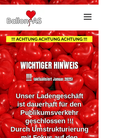
!!! ACHTUNG ACHTUNG ACHTUNG !!!
WICHTIGER HINWEIS
!!!
(
aktualis
i
ert
Januar 2025
)
Unser
Ladengeschäft
ist dauerhaft für den
Publikumsverkehr
geschlossen !!!
Durch Umstrukturierung
mit Fokus auf den