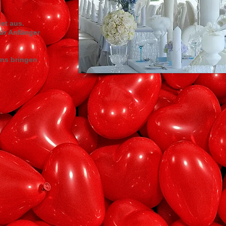
det aus.
ür Anfänger
ons bringen