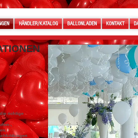
NGEN
HÄNDLER/KATALOG
BALLONLADEN
KONTAKT
D
ATIONEN
e.
 die richtige
rten-,
en,
achbildungen