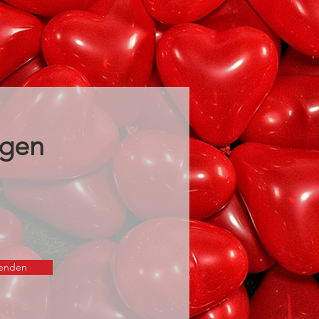
agen
enden