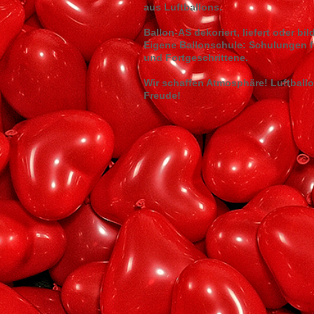
aus Luftballons.
Ballon-AS dekoriert, liefert oder bil
Eigene Ballonschule: Schulungen f
und Fortgeschrittene.
Wir schaffen Atmosphäre! Luftball
Freude!