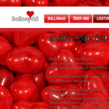
BALLON-AS
ÜBER UNS
LEISTU
EVENT DEKOR
Wir dekorieren bundesweit
oder vermitteln Ihnen gerne
einen Ballonkünstler in Ihrer Näh
Kein Anlass, keine Feier ohne das
i-Tüpfelchen: die Dekoration.
Ballon-AS stellt, individuell für Sie,
Dekoration zusammen:
Festsaal-, Gebäude-, Fassaden-, Ga
Straßendekorationen. Figuren, Zahl
Buchstaben, Skulpturen, Produktn