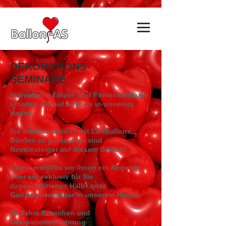
DEKORATIONS-
SEMINARE
Individuelle Einzel- und Firmenseminare
erhalten Sie auf Anfrage
in unserem
Hause.
Sie arbeiten bereits mit Luftballons,
würden es gerne oder sind
Neueinsteiger auf diesem Gebiet?
Gerne erstellen wir Ihnen ein Angebot
über ein exklusiv für Sie
zugeschnittenes Halb- oder
Ganztagesseminar in unserem Hause.
35 Jahre Branchen und
Dekorationserfahrung