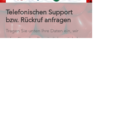
Telefonischen Support
bzw. Rückruf anfragen
Tragen Sie unten Ihre Daten ein, wir
rufen Sie schnellstmöglich zurück:-)
Vorname
Nachname
E-Mail
Absenden